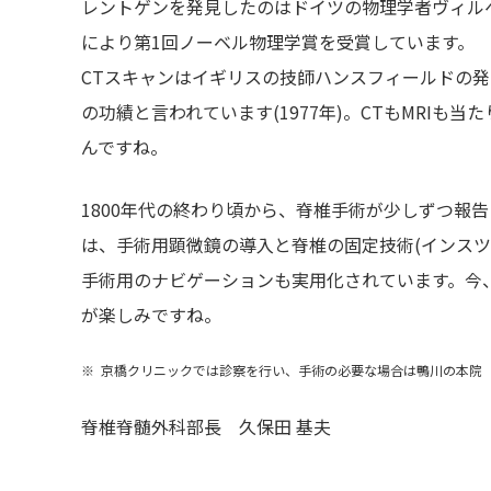
レントゲンを発見したのはドイツの物理学者ヴィルヘ
により第1回ノーベル物理学賞を受賞しています。
CTスキャンはイギリスの技師ハンスフィールドの発明
の功績と言われています(1977年)。CTもMRI
んですね。
1800年代の終わり頃から、脊椎手術が少しずつ報
は、手術用顕微鏡の導入と脊椎の固定技術(インス
手術用のナビゲーションも実用化されています。今
が楽しみですね。
京橋クリニックでは診察を行い、手術の必要な場合は鴨川の本院
脊椎脊髄外科部長 久保田 基夫