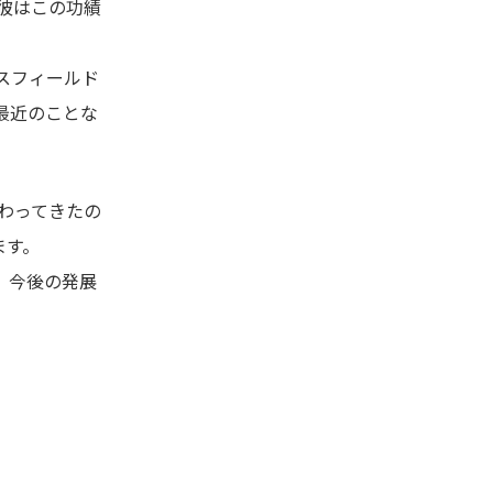
彼はこの功績
ンスフィールド
い最近のことな
わってきたの
ます。
。今後の発展