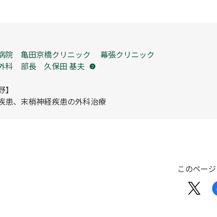
病院 亀田京橋クリニック 幕張クリニック
外科 部長 久保田 基夫
野】
疾患、末梢神経疾患の外科治療
このページ