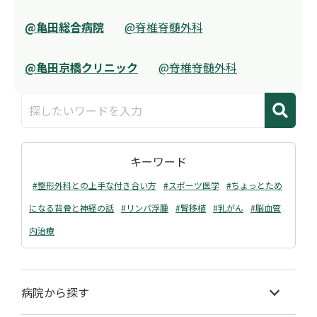
@亀田総合病院
@脊椎脊髄外科
@亀田京橋クリニック
@脊椎脊髄外科
キーワード
#整形外科との上手な付き合い方
#スポーツ医学
#ちょっとため
になる背骨と神経の話
#リンパ浮腫
#腎移植
#乳がん
#脳血管
内治療
病院から探す