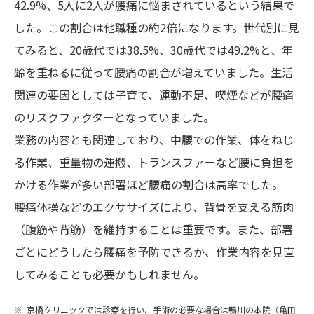
42.9%、5人に2人が腰痛に悩まされているという結果で
した。この割合は他職種の約2倍になります。世代別に見
てみると、20歳代では38.5%、30歳代では49.2%と、年
齢を重ねるに従って腰痛の割合が増えていました。生活
関連の要因としては子育て、運動不足、喫煙などが腰痛
のリスクファクターとなっていました。
業務の内容とも関連しており、中腰での作業、体をねじ
る作業、重量物の運搬、トランスファーなど腰に負担を
かける作業が多い部署ほど腰痛の割合は高率でした。
腰痛体操などのエクササイズにより、背骨を支える筋肉
（腹筋や背筋）を維持することは重要です。また、部署
ごとにどうしたら腰痛を予防できるか、作業内容を見直
してみることも必要かもしれません。
京橋クリニックでは診察を行い、手術の必要な場合は鴨川の本院（亀田