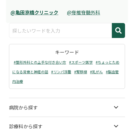
@亀田京橋クリニック
@脊椎脊髄外科
キーワード
#整形外科との上手な付き合い方
#スポーツ医学
#ちょっとため
になる背骨と神経の話
#リンパ浮腫
#腎移植
#乳がん
#脳血管
内治療
病院から探す
診療科から探す