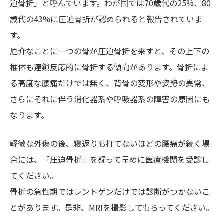
迫骨折」と呼んでいます。わが国では70歳代の25%、80
歳代の43%に圧迫骨折が認められると報告されていま
す。
厄介なことに一つの骨が圧迫骨折を来すと、その上下の
椎体も連鎖反応的に骨折する傾向があります。骨折によ
る高度な腰痛だけでは無く、背骨の変形や姿勢の異常、
さらにそれに伴う消化器系や呼吸器系の障害の原因にも
なります。
軽微な外傷の後、寝返りも打てないほどの腰痛が続く場
合には、「圧迫骨折」を疑って早めに医療機関を受診し
てください。
骨折の急性期ではレントゲンだけでは診断がつかないこ
とがあります。是非、MRIを撮影してもらってください。