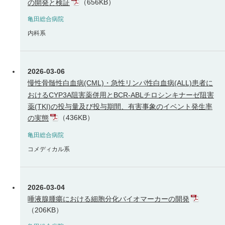
（656KB）
の開発と検証
亀田総合病院
内科系
2026-03-06
慢性骨髄性白血病(CML)・急性リンパ性白血病(ALL)患者に
おけるCYP3A阻害薬併用とBCR-ABLチロシンキナーゼ阻害
薬(TKI)の投与量及び投与期間、有害事象のイベント発生率
（436KB）
の実態
亀田総合病院
コメディカル系
2026-03-04
唾液腺腫瘍における細胞分化バイオマーカーの開発
（206KB）