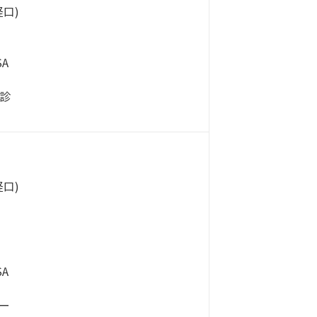
口)
A
診
口)
A
ー