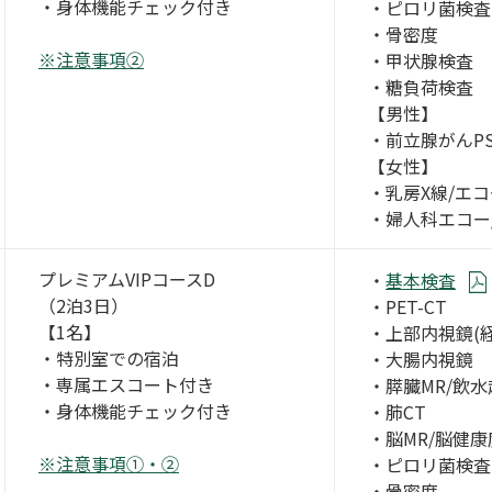
・身体機能チェック付き
・ピロリ菌検査
・骨密度
※注意事項②
・甲状腺検査
・糖負荷検査
【男性】
・前立腺がんPS
【女性】
・乳房X線/エコ
・婦人科エコー
プレミアムVIPコースD
・
基本検査
（2泊3日）
・PET-CT
【1名】
・上部内視鏡(経
・特別室での宿泊
・大腸内視鏡
・専属エスコート付き
・膵臓MR/飲
・身体機能チェック付き
・肺CT
・脳MR/脳健康
※注意事項①・②
・ピロリ菌検査
・骨密度