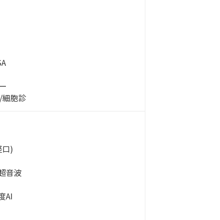
A
ー
/細胞診
口)
水超音波
度AI