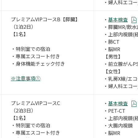
・婦人科エコー
プレミアムVIPコースB【膵臓】
・
基本検査
（1泊2日）
・膵臓MR/飲
【1名】
・上部内視鏡(経
・肺CT
・特別室での宿泊
・脳MR
・専属エスコート付き
【男性】
・身体機能チェック付き
・前立腺がんPS
【女性】
※注意事項①
・乳房X線/エコ
・婦人科エコー
プレミアムVIPコースC
・
基本検査
（2泊3日）
・PET-CT
【1名】
・上部内視鏡(経
・特別室での宿泊
・大腸内視鏡
・専属エスコート付き
・脳MR