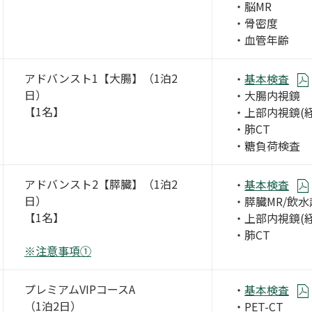
・脳MR
・骨密度
・血管年齢
アドバンスト1【大腸】（1泊2
・
基本検査
日）
・大腸内視鏡
【1名】
・上部内視鏡(経
・肺CT
・糖負荷検査
アドバンスト2【膵臓】（1泊2
・
基本検査
日）
・膵臓MR/飲
【1名】
・上部内視鏡(経
・肺CT
※注意事項①
プレミアムVIPコースA
・
基本検査
（1泊2日）
・PET-CT