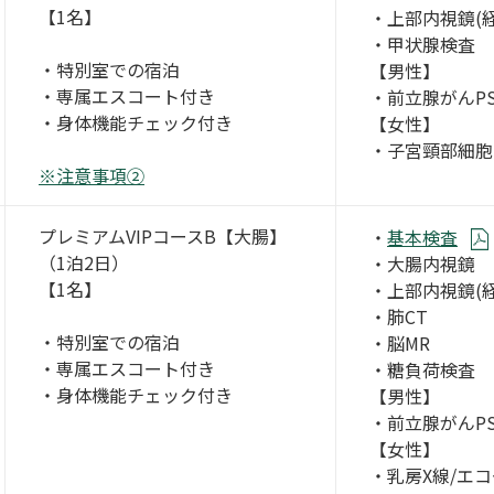
【1名】
・上部内視鏡(経
・甲状腺検査
・特別室での宿泊
【男性】
・専属エスコート付き
・前立腺がんPS
・身体機能チェック付き
【女性】
・子宮頸部細胞
※注意事項②
プレミアムVIPコースB【大腸】
・
基本検査
（1泊2日）
・大腸内視鏡
【1名】
・上部内視鏡(経
・肺CT
・特別室での宿泊
・脳MR
・専属エスコート付き
・糖負荷検査
・身体機能チェック付き
【男性】
・前立腺がんPS
【女性】
・乳房X線/エコ