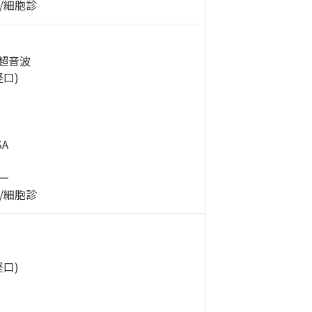
/細胞診
水超音波
口)
A
ー
/細胞診
口)