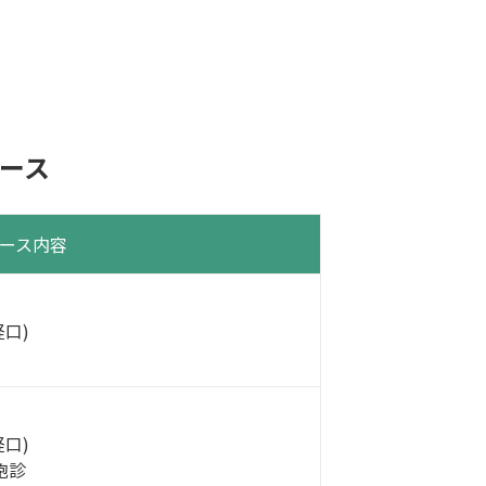
ース
ース内容
口)
口)
胞診