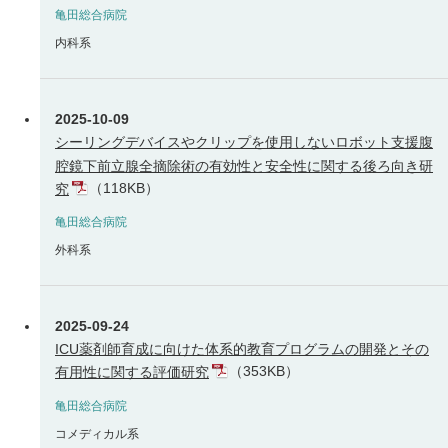
亀田総合病院
内科系
2025-10-09
シーリングデバイスやクリップを使用しないロボット支援腹
腔鏡下前立腺全摘除術の有効性と安全性に関する後ろ向き研
（118KB）
究
亀田総合病院
外科系
2025-09-24
ICU薬剤師育成に向けた体系的教育プログラムの開発とその
（353KB）
有用性に関する評価研究
亀田総合病院
コメディカル系