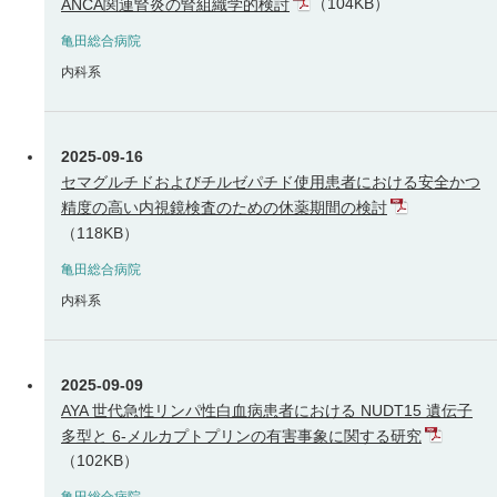
（104KB）
ANCA関連腎炎の腎組織学的検討
亀田総合病院
内科系
2025-09-16
セマグルチドおよびチルゼパチド使用患者における安全かつ
精度の高い内視鏡検査のための休薬期間の検討
（118KB）
亀田総合病院
内科系
2025-09-09
AYA 世代急性リンパ性白血病患者における NUDT15 遺伝子
多型と 6-メルカプトプリンの有害事象に関する研究
（102KB）