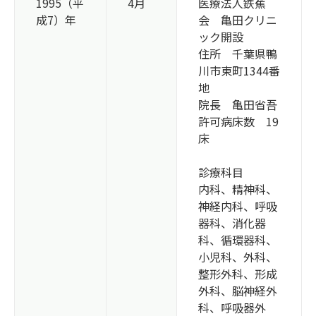
1995（平
4月
医療法人鉄蕉
成7）年
会 亀田クリニ
ック開設
住所 千葉県鴨
川市東町1344番
地
院長 亀田省吾
許可病床数 19
床
診療科目
内科、精神科、
神経内科、呼吸
器科、消化器
科、循環器科、
小児科、外科、
整形外科、形成
外科、脳神経外
科、呼吸器外