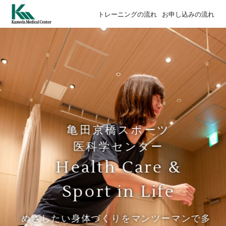
トレーニングの流れ
お申し込みの流れ
亀田京橋スポーツ
医科学センター
Health Care &
Sport in Life
めざしたい身体づくりをマンツーマンで多